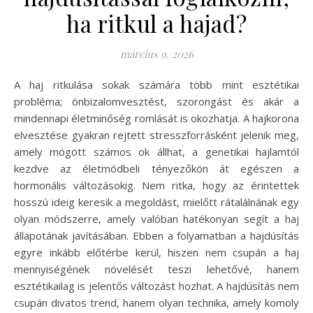
ha ritkul a hajad?
március 9, 2026
A haj ritkulása sokak számára több mint esztétikai
probléma; önbizalomvesztést, szorongást és akár a
mindennapi életminőség romlását is okozhatja. A hajkorona
elvesztése gyakran rejtett stresszforrásként jelenik meg,
amely mögött számos ok állhat, a genetikai hajlamtól
kezdve az életmódbeli tényezőkön át egészen a
hormonális változásokig. Nem ritka, hogy az érintettek
hosszú ideig keresik a megoldást, mielőtt rátalálnának egy
olyan módszerre, amely valóban hatékonyan segít a haj
állapotának javításában. Ebben a folyamatban a hajdúsítás
egyre inkább előtérbe kerül, hiszen nem csupán a haj
mennyiségének növelését teszi lehetővé, hanem
esztétikailag is jelentős változást hozhat. A hajdúsítás nem
csupán divatos trend, hanem olyan technika, amely komoly