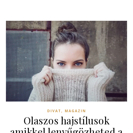
,
DIVAT
MAGAZIN
Olaszos hajstílusok
amikkel lenyűgözheted a