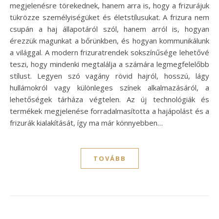
megjelenésre törekednek, hanem arra is, hogy a frizurájuk
tükrözze személyiségüket és életstílusukat. A frizura nem
csupán a haj állapotáról szól, hanem arról is, hogyan
érezzük magunkat a bőrünkben, és hogyan kommunikálunk
a világgal. A modern frizuratrendek sokszínűsége lehetővé
teszi, hogy mindenki megtalálja a számára legmegfelelőbb
stílust. Legyen szó vagány rövid hajról, hosszú, lágy
hullámokról vagy különleges színek alkalmazásáról, a
lehetőségek tárháza végtelen. Az új technológiák és
termékek megjelenése forradalmasította a hajápolást és a
frizurák kialakítását, így ma már könnyebben…
TOVÁBB