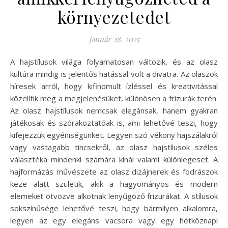
környezetedet
január 28, 2025
A hajstílusok világa folyamatosan változik, és az olasz
kultúra mindig is jelentős hatással volt a divatra. Az olaszok
híresek arról, hogy kifinomult ízléssel és kreativitással
közelítik meg a megjelenésüket, különösen a frizurák terén.
Az olasz hajstílusok nemcsak elegánsak, hanem gyakran
játékosak és szórakoztatóak is, ami lehetővé teszi, hogy
kifejezzük egyéniségünket. Legyen szó vékony hajszálakról
vagy vastagabb tincsekről, az olasz hajstílusok széles
választéka mindenki számára kínál valami különlegeset. A
hajformázás művészete az olasz dizájnerek és fodrászok
keze alatt születik, akik a hagyományos és modern
elemeket ötvözve alkotnak lenyűgöző frizurákat. A stílusok
sokszínűsége lehetővé teszi, hogy bármilyen alkalomra,
legyen az egy elegáns vacsora vagy egy hétköznapi