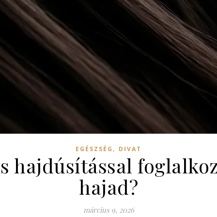
,
EGÉSZSÉG
DIVAT
 hajdúsítással foglalkozn
hajad?
március 9, 2026