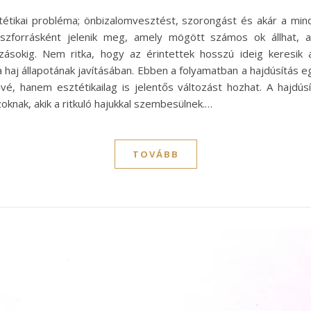
tétikai probléma; önbizalomvesztést, szorongást és akár a min
sszforrásként jelenik meg, amely mögött számos ok állhat, a
ásokig. Nem ritka, hogy az érintettek hosszú ideig keresik a
haj állapotának javításában. Ebben a folyamatban a hajdúsítás e
vé, hanem esztétikailag is jelentős változást hozhat. A hajdú
oknak, akik a ritkuló hajukkal szembesülnek.…
TOVÁBB