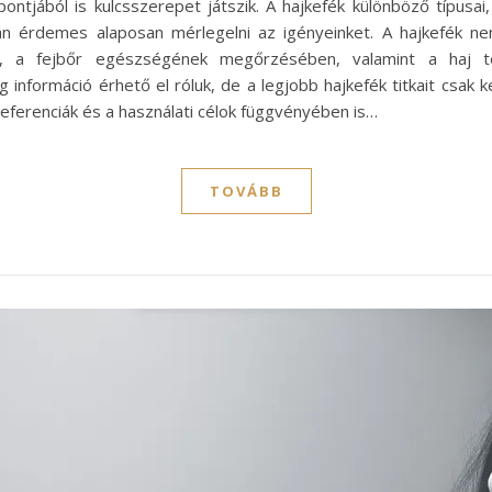
tjából is kulcsszerepet játszik. A hajkefék különböző típusai
orán érdemes alaposan mérlegelni az igényeinket. A hajkefék 
, a fejbőr egészségének megőrzésében, valamint a haj 
információ érhető el róluk, de a legjobb hajkefék titkait csak 
ferenciák és a használati célok függvényében is…
TOVÁBB