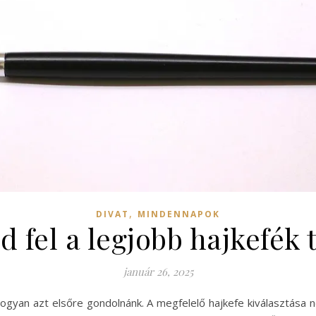
,
DIVAT
MINDENNAPOK
 fel a legjobb hajkefék t
január 26, 2025
ahogyan azt elsőre gondolnánk. A megfelelő hajkefe kiválasztás