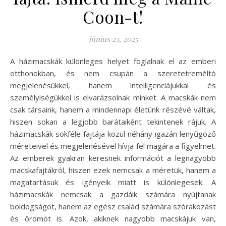
Coon-t!
június 23, 2025
A házimacskák különleges helyet foglalnak el az emberi
otthonokban, és nem csupán a szeretetreméltó
megjelenésükkel, hanem intelligenciájukkal és
személyiségükkel is elvarázsolnak minket. A macskák nem
csak társaink, hanem a mindennapi életünk részévé váltak,
hiszen sokan a legjobb barátaiként tekintenek rájuk. A
házimacskák sokféle fajtája közül néhány igazán lenyűgöző
méreteivel és megjelenésével hívja fel magára a figyelmet.
Az emberek gyakran keresnek információt a legnagyobb
macskafajtákról, hiszen ezek nemcsak a méretük, hanem a
magatartásuk és igényeik miatt is különlegesek. A
házimacskák nemcsak a gazdáik számára nyújtanak
boldogságot, hanem az egész család számára szórakozást
és örömöt is. Azok, akiknek nagyobb macskájuk van,