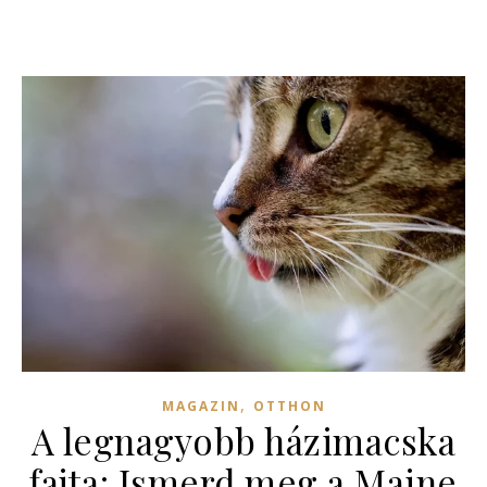
,
MAGAZIN
OTTHON
A legnagyobb házimacska
fajta: Ismerd meg a Maine