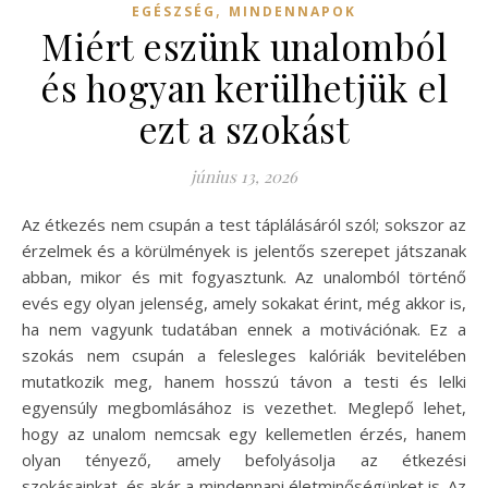
,
EGÉSZSÉG
MINDENNAPOK
Miért eszünk unalomból
és hogyan kerülhetjük el
ezt a szokást
június 13, 2026
Az étkezés nem csupán a test táplálásáról szól; sokszor az
érzelmek és a körülmények is jelentős szerepet játszanak
abban, mikor és mit fogyasztunk. Az unalomból történő
evés egy olyan jelenség, amely sokakat érint, még akkor is,
ha nem vagyunk tudatában ennek a motivációnak. Ez a
szokás nem csupán a felesleges kalóriák bevitelében
mutatkozik meg, hanem hosszú távon a testi és lelki
egyensúly megbomlásához is vezethet. Meglepő lehet,
hogy az unalom nemcsak egy kellemetlen érzés, hanem
olyan tényező, amely befolyásolja az étkezési
szokásainkat, és akár a mindennapi életminőségünket is. Az