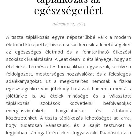
egészségedért
március 12, 2025
A tiszta táplálkozás egyre népszerűbbé válik a modern
életmód közepette, hiszen sokan keresik a lehetőségeket
az egészséges életmód és a fenntartható étkezési
szokások kialakítására. A „eat clean” diéta lényege, hogy az
ételeinket természetes formájukban fogyasszuk, kerülve a
feldolgozott, mesterséges hozzávalókat és a felesleges
adalékanyagokat. Ez a megközelítés nemcsak a fizikai
egészségünkre van jótékony hatással, hanem a mentális
jólétünkre is. Az ételek minősége és a választott
táplálkozási szokások közvetlenül befolyásolják
energiaszintünket, hangulatunkat és általános
közérzetünket. A tiszta táplálkozás lehetőséget ad arra,
hogy tudatosan válasszunk, és a saját testünket a
legjobban támogató ételeket fogyasszuk. Ráadásul ez a