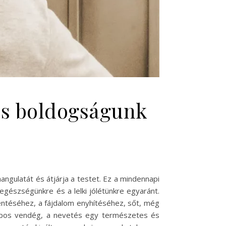
és boldogságunk
ngulatát és átjárja a testet. Ez a mindennapi
gészségünkre és a lelki jólétünkre egyaránt.
kentéséhez, a fájdalom enyhítéséhez, sőt, még
napos vendég, a nevetés egy természetes és