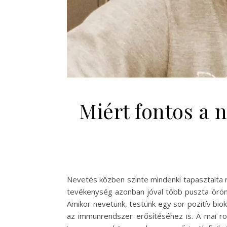
Miért fontos a
Nevetés közben szinte mindenki tapasztalta m
tevékenység azonban jóval több puszta örömn
Amikor nevetünk, testünk egy sor pozitív bio
az immunrendszer erősítéséhez is. A mai r