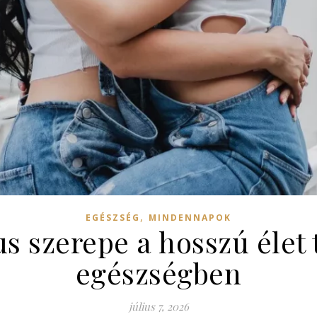
,
EGÉSZSÉG
MINDENNAPOK
lus szerepe a hosszú élet 
egészségben
július 7, 2026