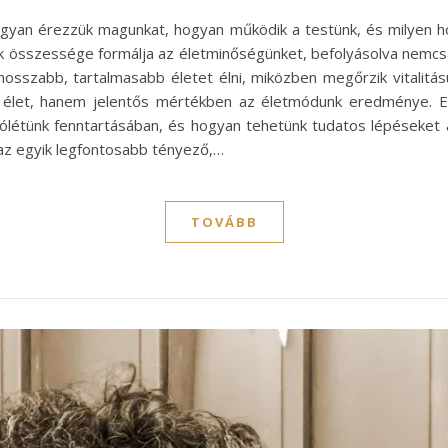
 hogyan érezzük magunkat, hogyan működik a testünk, és milyen 
 összessége formálja az életminőségünket, befolyásolva nemcsak a
 hosszabb, tartalmasabb életet élni, miközben megőrzik vitalitá
 élet, hanem jelentős mértékben az életmódunk eredménye. 
ki jólétünk fenntartásában, és hogyan tehetünk tudatos lépéseke
 az egyik legfontosabb tényező,…
TOVÁBB