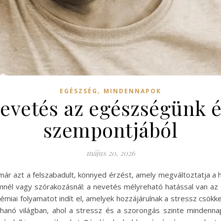
,
EGÉSZSÉG
MINDENNAPOK
 nevetés az egészségünk 
szempontjából
május 20, 2026
ár azt a felszabadult, könnyed érzést, amely megváltoztatja a ha
él vagy szórakozásnál: a nevetés mélyreható hatással van az e
kémiai folyamatot indít el, amelyek hozzájárulnak a stressz csök
ohanó világban, ahol a stressz és a szorongás szinte minden