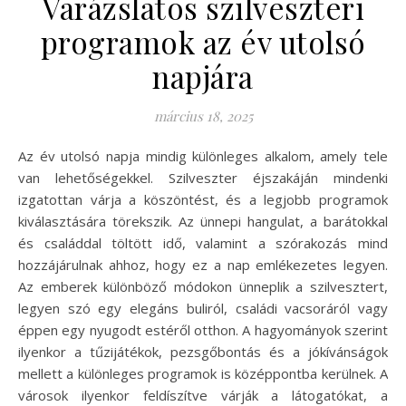
Varázslatos szilveszteri
programok az év utolsó
napjára
március 18, 2025
Az év utolsó napja mindig különleges alkalom, amely tele
van lehetőségekkel. Szilveszter éjszakáján mindenki
izgatottan várja a köszöntést, és a legjobb programok
kiválasztására törekszik. Az ünnepi hangulat, a barátokkal
és családdal töltött idő, valamint a szórakozás mind
hozzájárulnak ahhoz, hogy ez a nap emlékezetes legyen.
Az emberek különböző módokon ünneplik a szilvesztert,
legyen szó egy elegáns buliról, családi vacsoráról vagy
éppen egy nyugodt estéről otthon. A hagyományok szerint
ilyenkor a tűzijátékok, pezsgőbontás és a jókívánságok
mellett a különleges programok is középpontba kerülnek. A
városok ilyenkor feldíszítve várják a látogatókat, a