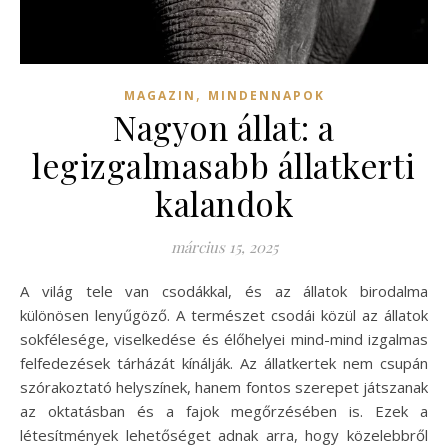
,
MAGAZIN
MINDENNAPOK
Nagyon állat: a
legizgalmasabb állatkerti
kalandok
március 15, 2025
A világ tele van csodákkal, és az állatok birodalma
különösen lenyűgöző. A természet csodái közül az állatok
sokfélesége, viselkedése és élőhelyei mind-mind izgalmas
felfedezések tárházát kínálják. Az állatkertek nem csupán
szórakoztató helyszínek, hanem fontos szerepet játszanak
az oktatásban és a fajok megőrzésében is. Ezek a
létesítmények lehetőséget adnak arra, hogy közelebbről