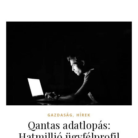
,
GAZDASÁG
HÍREK
Qantas adatlopás:
Hatmillió ügyfélprofil