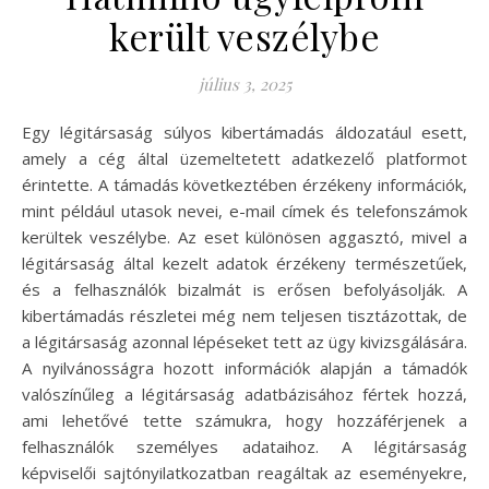
került veszélybe
július 3, 2025
Egy légitársaság súlyos kibertámadás áldozatául esett,
amely a cég által üzemeltetett adatkezelő platformot
érintette. A támadás következtében érzékeny információk,
mint például utasok nevei, e-mail címek és telefonszámok
kerültek veszélybe. Az eset különösen aggasztó, mivel a
légitársaság által kezelt adatok érzékeny természetűek,
és a felhasználók bizalmát is erősen befolyásolják. A
kibertámadás részletei még nem teljesen tisztázottak, de
a légitársaság azonnal lépéseket tett az ügy kivizsgálására.
A nyilvánosságra hozott információk alapján a támadók
valószínűleg a légitársaság adatbázisához fértek hozzá,
ami lehetővé tette számukra, hogy hozzáférjenek a
felhasználók személyes adataihoz. A légitársaság
képviselői sajtónyilatkozatban reagáltak az eseményekre,