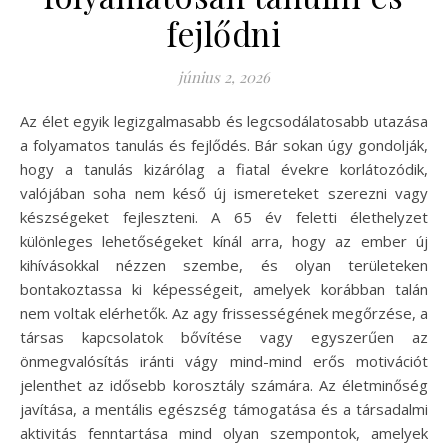
fejlődni
június 2, 2026
Az élet egyik legizgalmasabb és legcsodálatosabb utazása
a folyamatos tanulás és fejlődés. Bár sokan úgy gondolják,
hogy a tanulás kizárólag a fiatal évekre korlátozódik,
valójában soha nem késő új ismereteket szerezni vagy
készségeket fejleszteni. A 65 év feletti élethelyzet
különleges lehetőségeket kínál arra, hogy az ember új
kihívásokkal nézzen szembe, és olyan területeken
bontakoztassa ki képességeit, amelyek korábban talán
nem voltak elérhetők. Az agy frissességének megőrzése, a
társas kapcsolatok bővítése vagy egyszerűen az
önmegvalósítás iránti vágy mind-mind erős motivációt
jelenthet az idősebb korosztály számára. Az életminőség
javítása, a mentális egészség támogatása és a társadalmi
aktivitás fenntartása mind olyan szempontok, amelyek