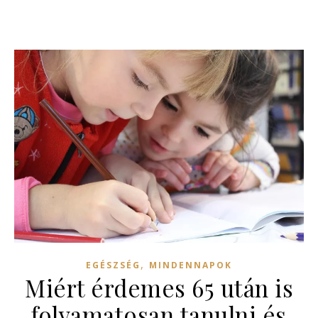
,
EGÉSZSÉG
MINDENNAPOK
Miért érdemes 65 után is
folyamatosan tanulni és