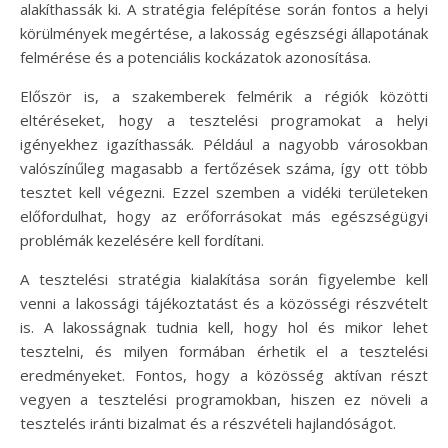
alakíthassák ki. A stratégia felépítése során fontos a helyi
körülmények megértése, a lakosság egészségi állapotának
felmérése és a potenciális kockázatok azonosítása.
Először is, a szakemberek felmérik a régiók közötti
eltéréseket, hogy a tesztelési programokat a helyi
igényekhez igazíthassák. Például a nagyobb városokban
valószínűleg magasabb a fertőzések száma, így ott több
tesztet kell végezni. Ezzel szemben a vidéki területeken
előfordulhat, hogy az erőforrásokat más egészségügyi
problémák kezelésére kell fordítani.
A tesztelési stratégia kialakítása során figyelembe kell
venni a lakossági tájékoztatást és a közösségi részvételt
is. A lakosságnak tudnia kell, hogy hol és mikor lehet
tesztelni, és milyen formában érhetik el a tesztelési
eredményeket. Fontos, hogy a közösség aktívan részt
vegyen a tesztelési programokban, hiszen ez növeli a
tesztelés iránti bizalmat és a részvételi hajlandóságot.