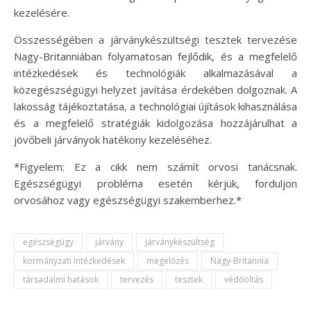
kezelésére.
Összességében a járványkészültségi tesztek tervezése
Nagy-Britanniában folyamatosan fejlődik, és a megfelelő
intézkedések és technológiák alkalmazásával a
közegészségügyi helyzet javítása érdekében dolgoznak. A
lakosság tájékoztatása, a technológiai újítások kihasználása
és a megfelelő stratégiák kidolgozása hozzájárulhat a
jövőbeli járványok hatékony kezeléséhez.
*Figyelem: Ez a cikk nem számít orvosi tanácsnak.
Egészségügyi probléma esetén kérjük, forduljon
orvosához vagy egészségügyi szakemberhez.*
egészségügy
járvány
járványkészültség
kormányzati intézkedések
megelőzés
Nagy-Britannia
társadalmi hatások
tervezés
tesztek
védőoltás