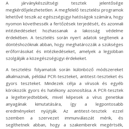
A járványkészültségi tesztek jelentősége
megkérdőjelezhetetlen. A megfelelő tesztelési programok
lehetővé teszik az egészségügyi hatóságok számára, hogy
nyomon követhessék a fertőzések terjedését, és azonnali
intézkedéseket hozhassanak a lakosság védelme
érdekében. A tesztelés során nyert adatok segítenek a
döntéshozóknak abban, hogy meghatározzák a szükséges
erőforrásokat és intézkedéseket, amelyek a legjobban
szolgálják a közegészségügyi érdekeket.
A tesztelési folyamatok során különböző módszereket
alkalmaznak, például PCR-teszteket, antitest-teszteket és
gyors teszteket. Mindezek célja a vírusok és egyéb
kórokozók gyors és hatékony azonosítása. A PCR-tesztek
a legelterjedtebbek, mivel képesek a vírus genetikai
anyagának kimutatására, így a legpontosabb
eredményeket nyújtják. Az antitest-tesztek ezzel
szemben a szervezet immunválaszát mérik, és
segíthetnek abban, hogy a szakemberek megértsék,