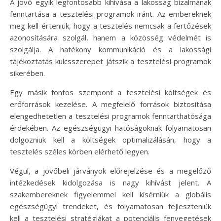
A jövő egyik legfontosabb kihívása a lakosság bizalmának
fenntartása a tesztelési programok iránt. Az embereknek
meg kell érteniük, hogy a tesztelés nemcsak a fertőzések
azonosítására szolgál, hanem a közösség védelmét is
szolgálja. A hatékony kommunikáció és a lakossági
tájékoztatás kulcsszerepet játszik a tesztelési programok
sikerében.
Egy másik fontos szempont a tesztelési költségek és
erőforrások kezelése. A megfelelő források biztosítása
elengedhetetlen a tesztelési programok fenntarthatósága
érdekében. Az egészségügyi hatóságoknak folyamatosan
dolgozniuk kell a költségek optimalizálásán, hogy a
tesztelés széles körben elérhető legyen.
Végül, a jövőbeli járványok előrejelzése és a megelőző
intézkedések kidolgozása is nagy kihívást jelent. A
szakembereknek figyelemmel kell kísérniük a globális
egészségügyi trendeket, és folyamatosan fejleszteniük
kell a tesztelési stratégiákat a potenciális fenyegetések