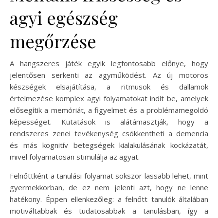
agyi egészség
megőrzése
A hangszeres játék egyik legfontosabb előnye, hogy
jelentősen serkenti az agyműködést. Az új motoros
készségek elsajátítása, a ritmusok és dallamok
értelmezése komplex agyi folyamatokat indít be, amelyek
elősegítik a memóriát, a figyelmet és a problémamegoldó
képességet. Kutatások is alátámasztják, hogy a
rendszeres zenei tevékenység csökkentheti a demencia
és más kognitív betegségek kialakulásának kockázatát,
mivel folyamatosan stimulálja az agyat.
Felnőttként a tanulási folyamat sokszor lassabb lehet, mint
gyermekkorban, de ez nem jelenti azt, hogy ne lenne
hatékony. Éppen ellenkezőleg: a felnőtt tanulók általában
motiváltabbak és tudatosabbak a tanulásban, így a