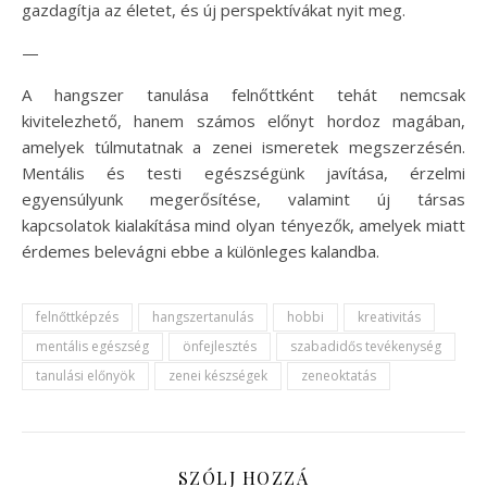
gazdagítja az életet, és új perspektívákat nyit meg.
—
A hangszer tanulása felnőttként tehát nemcsak
kivitelezhető, hanem számos előnyt hordoz magában,
amelyek túlmutatnak a zenei ismeretek megszerzésén.
Mentális és testi egészségünk javítása, érzelmi
egyensúlyunk megerősítése, valamint új társas
kapcsolatok kialakítása mind olyan tényezők, amelyek miatt
érdemes belevágni ebbe a különleges kalandba.
felnőttképzés
hangszertanulás
hobbi
kreativitás
mentális egészség
önfejlesztés
szabadidős tevékenység
tanulási előnyök
zenei készségek
zeneoktatás
SZÓLJ HOZZÁ