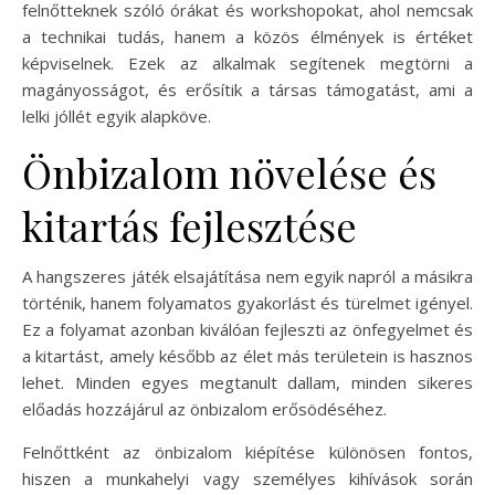
felnőtteknek szóló órákat és workshopokat, ahol nemcsak
a technikai tudás, hanem a közös élmények is értéket
képviselnek. Ezek az alkalmak segítenek megtörni a
magányosságot, és erősítik a társas támogatást, ami a
lelki jóllét egyik alapköve.
Önbizalom növelése és
kitartás fejlesztése
A hangszeres játék elsajátítása nem egyik napról a másikra
történik, hanem folyamatos gyakorlást és türelmet igényel.
Ez a folyamat azonban kiválóan fejleszti az önfegyelmet és
a kitartást, amely később az élet más területein is hasznos
lehet. Minden egyes megtanult dallam, minden sikeres
előadás hozzájárul az önbizalom erősödéséhez.
Felnőttként az önbizalom kiépítése különösen fontos,
hiszen a munkahelyi vagy személyes kihívások során