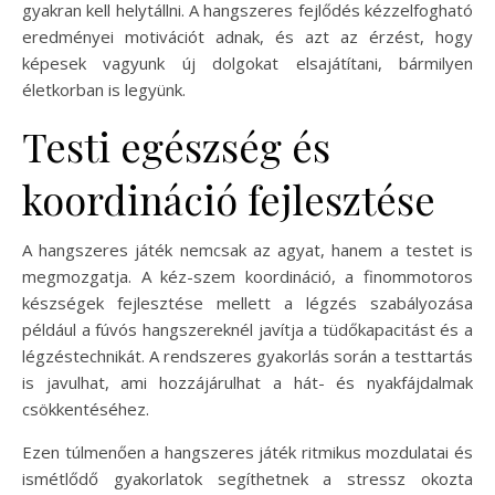
gyakran kell helytállni. A hangszeres fejlődés kézzelfogható
eredményei motivációt adnak, és azt az érzést, hogy
képesek vagyunk új dolgokat elsajátítani, bármilyen
életkorban is legyünk.
Testi egészség és
koordináció fejlesztése
A hangszeres játék nemcsak az agyat, hanem a testet is
megmozgatja. A kéz-szem koordináció, a finommotoros
készségek fejlesztése mellett a légzés szabályozása
például a fúvós hangszereknél javítja a tüdőkapacitást és a
légzéstechnikát. A rendszeres gyakorlás során a testtartás
is javulhat, ami hozzájárulhat a hát- és nyakfájdalmak
csökkentéséhez.
Ezen túlmenően a hangszeres játék ritmikus mozdulatai és
ismétlődő gyakorlatok segíthetnek a stressz okozta