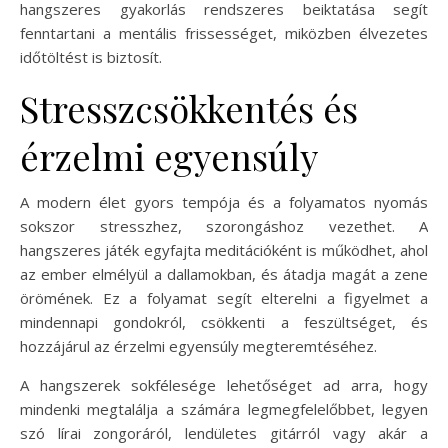
hangszeres gyakorlás rendszeres beiktatása segít
fenntartani a mentális frissességet, miközben élvezetes
időtöltést is biztosít.
Stresszcsökkentés és
érzelmi egyensúly
A modern élet gyors tempója és a folyamatos nyomás
sokszor stresszhez, szorongáshoz vezethet. A
hangszeres játék egyfajta meditációként is működhet, ahol
az ember elmélyül a dallamokban, és átadja magát a zene
örömének. Ez a folyamat segít elterelni a figyelmet a
mindennapi gondokról, csökkenti a feszültséget, és
hozzájárul az érzelmi egyensúly megteremtéséhez.
A hangszerek sokfélesége lehetőséget ad arra, hogy
mindenki megtalálja a számára legmegfelelőbbet, legyen
szó lírai zongoráról, lendületes gitárról vagy akár a