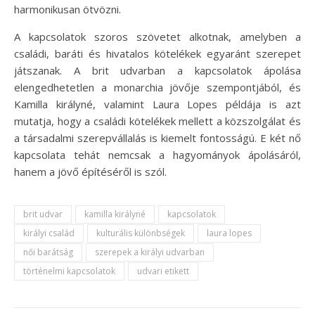
harmonikusan ötvözni.
A kapcsolatok szoros szövetet alkotnak, amelyben a
családi, baráti és hivatalos kötelékek egyaránt szerepet
játszanak. A brit udvarban a kapcsolatok ápolása
elengedhetetlen a monarchia jövője szempontjából, és
Kamilla királyné, valamint Laura Lopes példája is azt
mutatja, hogy a családi kötelékek mellett a közszolgálat és
a társadalmi szerepvállalás is kiemelt fontosságú. E két nő
kapcsolata tehát nemcsak a hagyományok ápolásáról,
hanem a jövő építéséről is szól.
brit udvar
kamilla királyné
kapcsolatok
királyi család
kulturális különbségek
laura lopes
női barátság
szerepek a királyi udvarban
történelmi kapcsolatok
udvari etikett