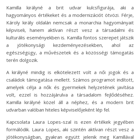
Kamilla királyné a brit udvar kulcsfigurája, aki a
hagyományos értékeket és a modernizációt ötvözi. Férje,
Károly király oldalán nemcsak a monarchia hagyományait
képviseli, hanem aktívan részt vesz a társadalmi és
kulturális eseményekben is. Kamilla fontos szerepet játszik
a jótékonysági kezdeményezésekben, ahol az
egészségügy, a művészetek és a közösségi támogatás
terén dolgozik.
A királyné mindig is elkötelezett volt a női jogok és a
családok támogatása mellett. Számos programot indított,
amelyek célja a nők és gyermekek helyzetének javítása
volt, ezzel is hozzájárulva a társadalom fejlődéséhez.
Kamilla királyné közel áll a néphez, és a modern brit
udvarban valóban hiteles képviselőjeként lép fel.
Kapcsolata Laura Lopes-szal is ezen értékek jegyében
formálódik. Laura Lopes, aki szintén aktívan részt vesz a
jótékonyságban, gyakran együtt jelenik meg Kamillával