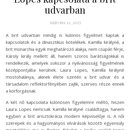
udvarban
március 11, 2025
A brit udvarban mindig is különös figyelmet kaptak a
kapcsolatok és a dinasztikus kötelékek. Kamilla királyné, a
brit monarchia egyik meghatározó alakja, nem csupán férje,
Károly király mellett áll, hanem szoros barátságokkal is
rendelkezik, amelyek sokszor a nyilvánosság figyelmének
középpontjába kerülnek. Laura Lopes, Kamilla királyné
mostohalánya, akinek élete szintén a brit udvar és a
társadalom reflektorfényében zajlik, szerves része ennek
a körforgásnak.
A két nő kapcsolata különösen figyelemre méltó, hiszen
Laura Lopes nemcsak Kamilla királyné családtagja, hanem
egyben a brit arisztokrácia modern képviselője is. A női
szerepek és a hagyományos elvárások közötti egyensúly
megtalálása ma is fontos feladat a királyi család tagjai