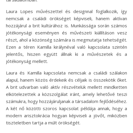
Laura Lopes művészettel és designnal foglalkozik, így
nemcsak a családi örökséget képviseli, hanem aktívan
hozzájárul a brit kultúrához is. Munkássága során számos
jótékonysági eseményen és művészeti kiállításon vesz
részt, ahol a közönség számára is megmutatja tehetségét.
Ezen a téren Kamilla királynéval való kapcsolata szintén
jelentős, hiszen együtt állnak ki a művészetek és a
jótékonyság mellett.
Laura és Kamilla kapcsolata nemcsak a családi szálakon
alapul, hanem közös érdekeik és céljaik is összekötik őket.
A brit udvarban való aktív részvételük mellett mindketten
elkötelezettek a közszolgálat iránt, amely lehetővé teszi
számukra, hogy hozzájáruljanak a társadalom fejlődéséhez.
A két nő közötti szoros kapcsolat példája annak, hogy a
modern arisztokrácia hogyan képviseli a jövőt, miközben
tiszteletben tartja a múlt örökségét.