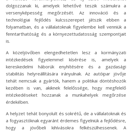
dolgozzanak ki, amelyek lehetővé teszik számukra a
versenyképesség megőrzését. Az innováció és a
technológiai fejlődés kulcsszerepet játszik ebben a
folyamatban, és a vállalatoknak figyelembe kell venniük a
fenntarthatóság és a környezettudatosság szempontjait
is.
A közeljövőben elengedhetetlen lesz a kormányzati
intézkedések figyelemmel kísérése is, amelyek a
kereskedelmi háborúk enyhítésére és a gazdasági
stabilitás helyreállítására irányulnak. Az autóipar jövője
tehát nemcsak a gyártók, hanem a politikai döntéshozók
kezében is van, akiknek felelőssége, hogy megfelelő
intézkedéseket hozzanak a munkahelyek megőrzése
érdekében.
A helyzet tehát bonyolult és sokrétű, de a vállalatoknak és
a fogyasztóknak egyaránt érdemes figyelniük a fejlődésre,
hogy a jövőbeli kihívásokra felkészülhessenek. A