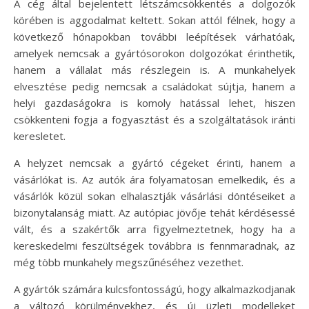
A cég által bejelentett létszámcsökkentés a dolgozók
körében is aggodalmat keltett. Sokan attól félnek, hogy a
következő hónapokban további leépítések várhatóak,
amelyek nemcsak a gyártósorokon dolgozókat érinthetik,
hanem a vállalat más részlegein is. A munkahelyek
elvesztése pedig nemcsak a családokat sújtja, hanem a
helyi gazdaságokra is komoly hatással lehet, hiszen
csökkenteni fogja a fogyasztást és a szolgáltatások iránti
keresletet.
A helyzet nemcsak a gyártó cégeket érinti, hanem a
vásárlókat is. Az autók ára folyamatosan emelkedik, és a
vásárlók közül sokan elhalasztják vásárlási döntéseiket a
bizonytalanság miatt. Az autópiac jövője tehát kérdésessé
vált, és a szakértők arra figyelmeztetnek, hogy ha a
kereskedelmi feszültségek továbbra is fennmaradnak, az
még több munkahely megszűnéséhez vezethet.
A gyártók számára kulcsfontosságú, hogy alkalmazkodjanak
a változó körülményekhez, és új üzleti modelleket