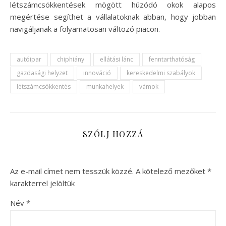
létszámcsökkentések mögött húzódó okok alapos
megértése segíthet a vállalatoknak abban, hogy jobban
navigáljanak a folyamatosan változó piacon.
autóipar
chiphiány
ellátási lánc
fenntarthatóság
gazdasági helyzet
innováció
kereskedelmi szabályok
létszámcsökkentés
munkahelyek
vámok
SZÓLJ HOZZÁ
Az e-mail címet nem tesszük közzé.
A kötelező mezőket
*
karakterrel jelöltük
Név
*