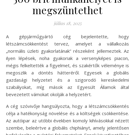
megszüntethet
július 18, 2025
A gépjárműgyártó cég bejelentette, hogy
létszámcsökkentést tervez, amelyet a vállalkozás
„normális üzleti gyakorlatának” részeként jellemeztek. Az
ilyen lépések, noha gyakoriak a versenyképes piacon,
mégis felkeltették a figyelmet, és szakértők véleménye is
megoszlik a döntés hátteréről. Egyesek a globális
gazdasági helyzetet és a szigorodó kereskedelmi
szabályokat, míg mások az Egyesült Államok által
bevezetett vámokat okolják a helyzetért.
A cég szóvivője hangsúlyozta, hogy a létszámcsökkentés
célja a hatékonyság növelése és a költségek csökkentése.
Az autóipar az utóbbi években komoly kihívásokkal nézett
szembe, beleértve a globális chiphiányt, amely jelentősen
befolyásolta a gyártási folyamatokat. Ennek következtében