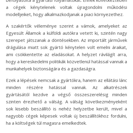
a cégek kénytelenek voltak újragondolni működési
modelljeiket, hogy alkalmazkodjanak a piaci környezethez.
A szakértők véleménye szerint a vámok, amelyeket az
Egyesült Államok a külföldi autókra vetett ki, szintén nagy
szerepet játszanak a döntésekben. Az importált járművek
drágulása miatt sok gyártó kénytelen volt emelni áraikat,
ami csökkentette az eladásokat. A helyzet rávilágít arra,
hogy a kereskedelmi politikák közvetlenül hatással vannak a
munkahelyek biztonságára és a gazdaságra.
Ezek a lépések nemcsak a gyártókra, hanem az ellátási lánc
minden részére hatással vannak. Az alkatrészek
gyártásától kezdve a végső összeszerelésig minden
szinten érezhető a válság. A válság következményeként
sok kisebb beszállító is nehéz helyzetbe került, mivel a
nagyobb cégek képesek voltak új beszállítókhoz fordulni,
ha a költségek túl magasra emelkedtek.