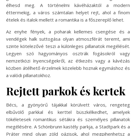
élhesd meg. A történelmi kávéházaktól a modern
éttermekig, a város számtalan helyet rejt, ahol a finom
ételek és italok mellett a romantika is a főszereplő lehet.
Az enyhe fények, a poharak kellemes csengése és a
vendégek halk suttogása olyan atmoszférát teremt, ami
szinte kötelezővé teszi a különleges pillanatok megélését.
Legyen szó hagyományos osztrák fogásokról vagy
nemzetközi ínyencségekről, az étkezés vagy a kávézás
közben átélhető érzelmek közelebb hoznak egymáshoz és
a valódi pillanatokhoz.
Rejtett parkok és kertek
Bécs, a gyönyörű tájakkal körülvett város, rengeteg
elbűvölő parkkal és kerttel büszkélkedhet, amelyek
tökéletesek romantikus sétákra és személyes pillanatok
megélésére. A Schönbrunn kastély parkja, a Stadtpark és a
Práter mind olyan zöld oázisok, ahol megpihenhetsz a