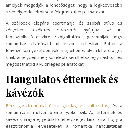
amelyek megadják a lehetőséget, hogy a legkedvesebb
személyeddel eltöltsd a felejthetetlen pillanatokat.
A szállodák elegáns apartmanjai és szobái stílus és
kényelem tökéletes ötvözetét nyújtják. Az itt
tapasztalható diszkrét szolgáltatások garantálják, hogy
romantikus elvárásaid túl lesznek teljesítve. Ebben a
fényűző környezetben való megpihenés olyan lehetőséget
kínál, amelyben még közelebb kerülhetsz egymáshoz, és
megoszthatod a különleges pillanatokat.
Hangulatos éttermek és
kávézók
Bécs gasztronómiai élete gazdag és változatos
, és a
romantika is mélyen benne gyökerezik. Az éttermek és
kávézók világa egyedülálló lehetőséget kínál arra, hogy a
gasztronómiai élvezeteket a romantika hangulatában