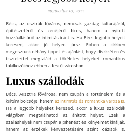
augusztus 10, 2022
Bécs, az osztrák főváros, nemcsak gazdag kultúrájáról,
építészetéről és zenéjéről híres, hanem a nyitott
hozzáállásáról az intimitás iránt is. Ha Bécs legjobb helyeit
keresed, akkor jó helyen jársz. Ebben a cikkben
megosztunk néhány tippet és ajánlást, hogy diszkréten és
tisztelettel megtaláld a tökéletes helyeket romantikus
találkozókhoz ebben a festői városban.
Luxus szállodák
Bécs, Ausztria fővárosa, nem csupán a történelem és a
kultúra bölcsője, hanem
az intimitás és romantika városa is
.
Ha a legjobb helyeket keresed, akkor a luxus szállodák
világában megtalálhatod az áhított helyet. Ezek a
szálláshelyek nem csupán a pihenést és kényelmet kínálják,
hanem az érzékek kényeztetésére szánt oázisok is,