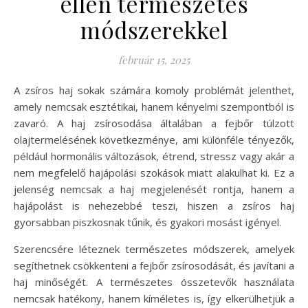
ellen természetes
módszerekkel
február 15, 2025
A zsíros haj sokak számára komoly problémát jelenthet,
amely nemcsak esztétikai, hanem kényelmi szempontból is
zavaró. A haj zsírosodása általában a fejbőr túlzott
olajtermelésének következménye, ami különféle tényezők,
például hormonális változások, étrend, stressz vagy akár a
nem megfelelő hajápolási szokások miatt alakulhat ki. Ez a
jelenség nemcsak a haj megjelenését rontja, hanem a
hajápolást is nehezebbé teszi, hiszen a zsíros haj
gyorsabban piszkosnak tűnik, és gyakori mosást igényel.
Szerencsére léteznek természetes módszerek, amelyek
segíthetnek csökkenteni a fejbőr zsírosodását, és javítani a
haj minőségét. A természetes összetevők használata
nemcsak hatékony, hanem kíméletes is, így elkerülhetjük a