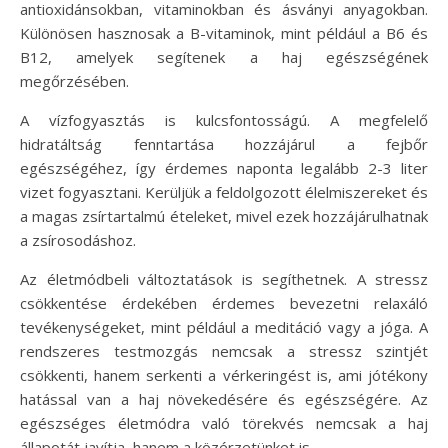
antioxidánsokban, vitaminokban és ásványi anyagokban.
Különösen hasznosak a B-vitaminok, mint például a B6 és
B12, amelyek segítenek a haj egészségének
megőrzésében.
A vízfogyasztás is kulcsfontosságú. A megfelelő
hidratáltság fenntartása hozzájárul a fejbőr
egészségéhez, így érdemes naponta legalább 2-3 liter
vizet fogyasztani. Kerüljük a feldolgozott élelmiszereket és
a magas zsírtartalmú ételeket, mivel ezek hozzájárulhatnak
a zsírosodáshoz.
Az életmódbeli változtatások is segíthetnek. A stressz
csökkentése érdekében érdemes bevezetni relaxáló
tevékenységeket, mint például a meditáció vagy a jóga. A
rendszeres testmozgás nemcsak a stressz szintjét
csökkenti, hanem serkenti a vérkeringést is, ami jótékony
hatással van a haj növekedésére és egészségére. Az
egészséges életmódra való törekvés nemcsak a haj
állapotát javítja, hanem a közérzetünket is.