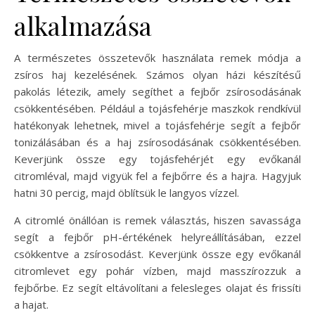
alkalmazása
A természetes összetevők használata remek módja a
zsíros haj kezelésének. Számos olyan házi készítésű
pakolás létezik, amely segíthet a fejbőr zsírosodásának
csökkentésében. Például a tojásfehérje maszkok rendkívül
hatékonyak lehetnek, mivel a tojásfehérje segít a fejbőr
tonizálásában és a haj zsírosodásának csökkentésében.
Keverjünk össze egy tojásfehérjét egy evőkanál
citromléval, majd vigyük fel a fejbőrre és a hajra. Hagyjuk
hatni 30 percig, majd öblítsük le langyos vízzel.
A citromlé önállóan is remek választás, hiszen savassága
segít a fejbőr pH-értékének helyreállításában, ezzel
csökkentve a zsírosodást. Keverjünk össze egy evőkanál
citromlevet egy pohár vízben, majd masszírozzuk a
fejbőrbe. Ez segít eltávolítani a felesleges olajat és frissíti
a hajat.