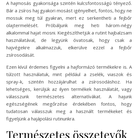
A hajmosás gyakorisága szintén kulcsfontosságú tényező.
Bár a zsíros haj gyakori mosást igényelhet, fontos, hogy ne
mossuk meg túl gyakran, mert ez serkentheti a fejbőr
olajtermelését. Próbáljunk meg heti három-négy
alkalommal hajat mosni. Kiegészíthetjük a rutint hajbalzsam
használatával, de legyünk óvatosak, hogy csak a
hajvégekre alkalmazzuk, elkerülve ezzel a fejbőr
zsírosodását.
Ezen kívül érdemes figyelni a hajformázó termékekre is. A
túlzott használatuk, mint például a zselék, viaszok és
spray-k, szintén hozzájárulhat a zsírosodáshoz. Ha
lehetséges, kerüljük az ilyen termékek használatát, vagy
válasszunk természetes alternatívákat. A hajunk
egészségének megőrzése érdekében fontos, hogy
tudatosan válasszuk meg a használt termékeket és
figyeljünk a hajápolási rutinunkra.
Természetes összetevők