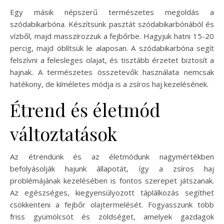
Egy másik népszerű természetes megoldás a
szódabikarbóna. Készítsünk pasztát szódabikarbónából és
vízből, majd masszírozzuk a fejbőrbe. Hagyjuk hatni 15-20
percig, majd öblítsük le alaposan. A szódabikarbóna segít
felszívni a felesleges olajat, és tisztább érzetet biztosít a
hajnak. A természetes összetevők használata nemcsak
hatékony, de kíméletes módja is a zsíros haj kezelésének.
Étrend és életmód
változtatások
Az étrendünk és az életmódunk nagymértékben
befolyásolják hajunk állapotát, így a zsíros haj
problémájának kezelésében is fontos szerepet játszanak.
Az egészséges, kiegyensúlyozott táplálkozás segíthet
csökkenteni a fejbőr olajtermelését. Fogyasszunk több
friss gyümölcsöt és zöldséget, amelyek gazdagok