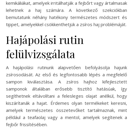
kemikáliákat, amelyek irritálhatják a fejbőrt vagy ártalmasak
lehetnek a haj számára. A következő szekciókban
bemutatunk néhány hatékony természetes módszert és
tippet, amelyekkel csökkenthetjük a zsíros haj problémáját.
Hajápolási rutin
felülvizsgálata
A hajápolási rutinunk alapvetően befolyásolja hajunk
zsírosodását. Az első és legfontosabb lépés a megfelelő
sampon kiválasztása. A zsíros hajhoz kifejlesztett
samponok általában erősebb tisztító hatásúak, így
segíthetnek eltávolítani a felesleges olajat anélkül, hogy
kiszárítanák a hajat. Érdemes olyan termékeket keresni,
amelyek természetes összetevőket tartalmaznak, mint
például a teafaolaj vagy a mentol, amelyek segítenek a
fejbőr frissítésében.