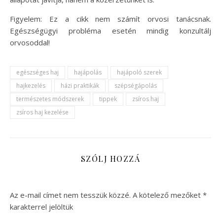
Figyelem: Ez a cikk nem számít orvosi tanácsnak.
Egészségügyi probléma esetén mindig konzultálj
orvosoddal!
egészséges haj
hajápolás
hajápoló szerek
hajkezelés
házi praktikák
szépségápolás
természetes módszerek
tippek
zsíros haj
zsíros haj kezelése
SZÓLJ HOZZÁ
Az e-mail címet nem tesszük közzé.
A kötelező mezőket
*
karakterrel jelöltük