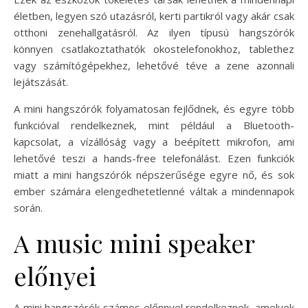
életben, legyen szó utazásról, kerti partikról vagy akár csak
otthoni zenehallgatásról. Az ilyen típusú hangszórók
könnyen csatlakoztathatók okostelefonokhoz, tablethez
vagy számítógépekhez, lehetővé téve a zene azonnali
lejátszását.
A mini hangszórók folyamatosan fejlődnek, és egyre több
funkcióval rendelkeznek, mint például a Bluetooth-
kapcsolat, a vízállóság vagy a beépített mikrofon, ami
lehetővé teszi a hands-free telefonálást. Ezen funkciók
miatt a mini hangszórók népszerűsége egyre nő, és sok
ember számára elengedhetetlenné váltak a mindennapok
során.
A music mini speaker
előnyei
A mini hangszórók számos előnnyel rendelkeznek, amelyek