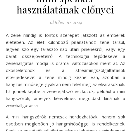
használatának előnyei
október 10, 2024
A zene mindig is fontos szerepet játszott az emberek
életében. Az élet különböző pillanataihoz zene társul,
legyen szó egy fárasztó nap utáni pihenésről, vagy egy
baráti összejövetelről. A technológia fejlődésével a
zenehallgatás módja is drámai változásokon ment át. Az
okostelefonok és a streamingszolgáltatások
elterjedésével a zene mindig kéznél van, azonban a
hangzás minősége gyakran nem felel meg az elvárásoknak.
Itt jönnek képbe a zenelejátszó eszközök, például a mini
hangszórók, amelyek kényelmes megoldást kínálnak a
zenehallgatásra.
A mini hangszórók nemcsak hordozhatóak, hanem sok
esetben meglepően jó hangminőséggel is rendelkeznek.
Ezek az eszközök tökéletes társak lehetnek a mindennapi