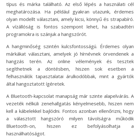
típus és márka található. Az első lépés a használati cél
meghatározása. Ha például gyakran utazunk, érdemes
olyan modellt választani, amely kicsi, könnyű és strapabíró.
A vízállóság is fontos szempont lehet, ha szabadtéri
programokra is szánjuk a hangszórót.
A hangminőség szintén kulcsfontosságú. Érdemes olyan
márkákat választani, amelyek jó hírnévnek örvendenek a
hangzás terén. Az online vélemények és tesztek
segíthetnek a döntésben, hiszen sok esetben a
felhasználók tapasztalatai árulkodóbbak, mint a gyártók
által hangoztatott ígéretek.
A Bluetooth-kapcsolat manapság már szinte alapelvárás. A
vezeték nélküli zenehallgatás kényelmesebb, hiszen nem
kell a kábelekkel bajlódni. Fontos azonban ellenőrizni, hogy
a választott hangszóró milyen távolságra működik
Bluetooth-on, hiszen ez befolyásolhatja a
használhatóságot.