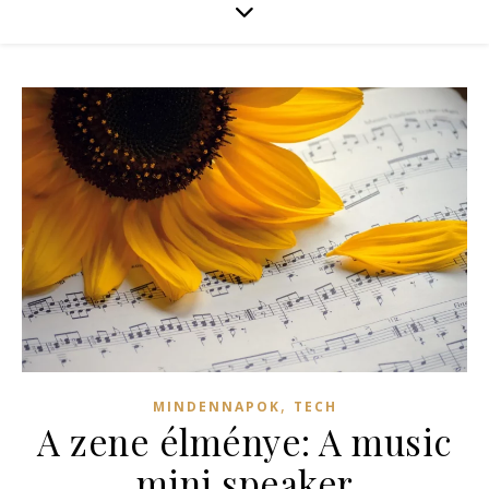
,
MINDENNAPOK
TECH
A zene élménye: A music
mini speaker