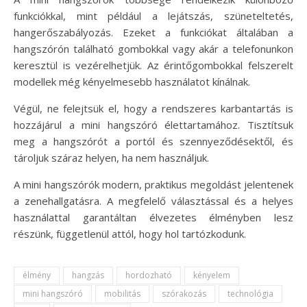
funkciókkal, mint például a lejátszás, szüneteltetés,
hangerőszabályozás. Ezeket a funkciókat általában a
hangszórón található gombokkal vagy akár a telefonunkon
keresztül is vezérelhetjük. Az érintőgombokkal felszerelt
modellek még kényelmesebb használatot kínálnak.
Végül, ne felejtsük el, hogy a rendszeres karbantartás is
hozzájárul a mini hangszóró élettartamához. Tisztítsuk
meg a hangszórót a portól és szennyeződésektől, és
tároljuk száraz helyen, ha nem használjuk.
A mini hangszórók modern, praktikus megoldást jelentenek
a zenehallgatásra. A megfelelő választással és a helyes
használattal garantáltan élvezetes élményben lesz
részünk, függetlenül attól, hogy hol tartózkodunk.
élmény
hangzás
hordozható
kényelem
mini hangszóró
mobilitás
szórakozás
technológia