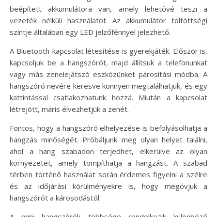
beépített akkumulátora van, amely lehetővé teszi a
vezeték nélküli használatot. Az akkumulátor töltöttségi
szintje általában egy LED jelzőfénnyel jelezhető.
A Bluetooth-kapcsolat létesítése is gyerekjáték. Először is,
kapcsoljuk be a hangszórót, majd állítsuk a telefonunkat
vagy más zenelejátszó eszközünket párosítási módba. A
hangszóró nevére keresve könnyen megtalálhatjuk, és egy
kattintással csatlakozhatunk hozzá. Miután a kapcsolat
létrejött, máris élvezhetjük a zenét.
Fontos, hogy a hangszóró elhelyezése is befolyásolhatja a
hangzás minőségét. Próbáljunk meg olyan helyet találni,
ahol a hang szabadon terjedhet, elkerülve az olyan
környezetet, amely tompíthatja a hangzást. A szabad
térben történő használat során érdemes figyelni a szélre
és az időjárási körülményekre is, hogy megóvjuk a
hangszórót a károsodástól.
A mini hangszórók többsége rendelkezik különböző