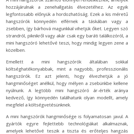
hozzájárulnak a zenehallgatás élvezetéhez. Az egyik
legfontosabb előnyük a hordozhatóság. Ezek a kis méretű
hangszórók könnyedén elférnek a táskában vagy a
zsebben, így bárhová magunkkal vihetjük őket. Legyen szó
strandról, piknikről vagy akár csak egy baráti találkozóról, a
mini hangszóró lehetővé teszi, hogy mindig legyen zene a
közelben.
Emellett a mini hangszórók általában sokkal
költséghatékonyabbak, mint a nagyobb, professzionális
hangszórók. Ez azt jelenti, hogy élvezhetjük a jó
hangminőséget anélkül, hogy mélyen a zsebünkbe kellene
nyúlnunk. A legtöbb mini hangszóró ár-érték aránya
kedvező, így könnyedén találhatunk olyan modellt, amely
megfelel a költségvetésünknek.
A mini hangszórók hangminősége is folyamatosan javul. A
gyártók egyre fejlettebb technológiákat alkalmaznak,
amelyek lehetővé teszik a tiszta és erőteljes hangzás