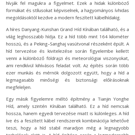
hívják fel magukra a figyelmet. Ezek a hidak különböző
formákat és stílusokat képviselnek, a hagyományos ívhidas
megoldásoktól kezdve a modern feszített kábelhídakig.
A híres Danyang-Kunshan Grand Híd Kínában található, és a
világ leghosszabb hídja. Ez a híd több mint 164 kilométer
hosszú, és a Peking–Sanghaj vasútvonal részeként épült. A
híd tervezése és kivitelezése során figyelembe kellett
venni a különböző földrajzi és meteorológiai viszonyokat,
ami rendkívül kihívásos feladat volt. Az építés során több
ezer munkás és mérnök dolgozott együtt, hogy a híd a
legmagasabb minőségi és biztonsági előírásoknak
megfeleljen.
Egy másik figyelemre méltó építmény a Tianjin Yonghe
Híd, amely szintén Kínában található. Ez a híd nemcsak
hossza, hanem egyedi tervezése miatt is különleges. A híd
íve és a feszített kábel rendszerek kombinációja lehetővé
teszi, hogy a híd stabil maradjon még a legnagyobb
terhelések alatt is. A híd építése során a legmodernebb