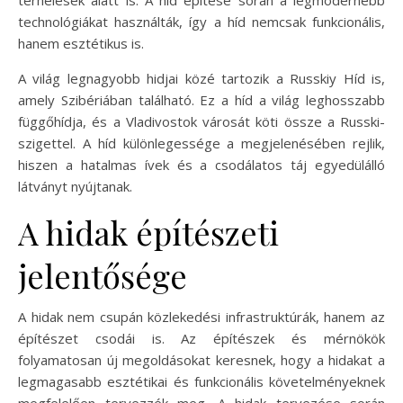
technológiákat használták, így a híd nemcsak funkcionális,
hanem esztétikus is.
A világ legnagyobb hidjai közé tartozik a Russkiy Híd is,
amely Szibériában található. Ez a híd a világ leghosszabb
függőhídja, és a Vladivostok városát köti össze a Russki-
szigettel. A híd különlegessége a megjelenésében rejlik,
hiszen a hatalmas ívek és a csodálatos táj egyedülálló
látványt nyújtanak.
A hidak építészeti
jelentősége
A hidak nem csupán közlekedési infrastruktúrák, hanem az
építészet csodái is. Az építészek és mérnökök
folyamatosan új megoldásokat keresnek, hogy a hidakat a
legmagasabb esztétikai és funkcionális követelményeknek
megfelelően tervezzék meg. A hidak tervezése során