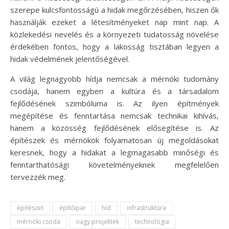
szerepe kulcsfontosságú a hidak megőrzésében, hiszen ők
használják ezeket a létesítményeket nap mint nap. A
közlekedési nevelés és a környezeti tudatosság növelése
érdekében fontos, hogy a lakosság tisztában legyen a
hidak védelmének jelentőségével.
A világ legnagyobb hídja nemcsak a mérnöki tudomány
csodája, hanem egyben a kultúra és a társadalom
fejlődésének szimbóluma is. Az ilyen építmények
megépítése és fenntartása nemcsak technikai kihívás,
hanem a közösség fejlődésének elősegítése is. Az
építészek és mérnökök folyamatosan új megoldásokat
keresnek, hogy a hidakat a legmagasabb minőségi és
fenntarthatósági követelményeknek megfelelően
tervezzék meg.
építészet
építőipar
híd
infrastruktúra
mérnöki csoda
nagy projektek
technológia