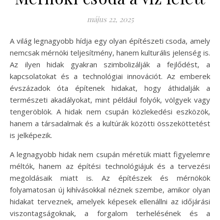
május 22, 2025
A világ legnagyobb hídja egy olyan építészeti csoda, amely
nemcsak mérnöki teljesítmény, hanem kulturális jelenség is.
Az ilyen hidak gyakran szimbolizálják a fejlődést, a
kapcsolatokat és a technológiai innovációt. Az emberek
évszázadok óta építenek hidakat, hogy áthidalják a
természeti akadályokat, mint például folyók, völgyek vagy
tengeröblök. A hidak nem csupán közlekedési eszközök,
hanem a társadalmak és a kultúrák közötti összeköttetést
is jelképezik.
A legnagyobb hidak nem csupán méretük miatt figyelemre
méltók, hanem az építési technológiájuk és a tervezési
megoldásaik miatt is. Az építészek és mérnökök
folyamatosan új kihívásokkal néznek szembe, amikor olyan
hidakat terveznek, amelyek képesek ellenállni az időjárási
viszontagságoknak, a forgalom terhelésének és a