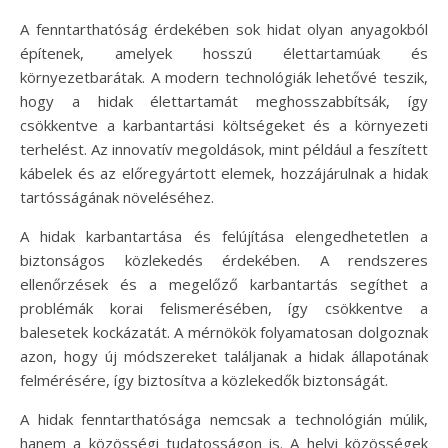
A fenntarthatóság érdekében sok hidat olyan anyagokból
építenek, amelyek hosszú élettartamúak és
környezetbarátak. A modern technológiák lehetővé teszik,
hogy a hidak élettartamát meghosszabbítsák, így
csökkentve a karbantartási költségeket és a környezeti
terhelést. Az innovatív megoldások, mint például a feszített
kábelek és az előregyártott elemek, hozzájárulnak a hidak
tartósságának növeléséhez.
A hidak karbantartása és felújítása elengedhetetlen a
biztonságos közlekedés érdekében. A rendszeres
ellenőrzések és a megelőző karbantartás segíthet a
problémák korai felismerésében, így csökkentve a
balesetek kockázatát. A mérnökök folyamatosan dolgoznak
azon, hogy új módszereket találjanak a hidak állapotának
felmérésére, így biztosítva a közlekedők biztonságát.
A hidak fenntarthatósága nemcsak a technológián múlik,
hanem a közösségi tudatosságon is. A helyi közösségek