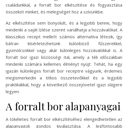
családunkkal, a forralt bor elkészítése és fogyasztása
összeköt minket, és melegséget hoz a szívünkbe.
Az elkészítése sem bonyolult, és a legjobb benne, hogy
mindenki a saját ízlése szerint variálhatja a hozzávalókat. A
klasszikus recept mellett számos alternatíva létezik, így
bátran kísérletezhetünk különböző fűszerekkel,
gyümölcsökkel vagy akár különleges hozzávalókkal is. A
forralt bor igazi közösségi ital, amely a téli időszakban
mindenki számára kellemes élményt nyújt. Tehát, ha egy
igazán különleges forralt bor receptre vágyunk, érdemes
megismerkedni a titkos összetevőkkel és a legjobb
praktikákkal, hogy a következő összejövetel igazi slágere
legyen.
A forralt bor alapanyagai
A tökéletes forralt bor elkészítéséhez elengedhetetlen az
alapanyagok gondos kiválasztása. A legfontosabb