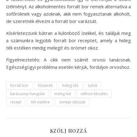
ízélményt. Az alkoholmentes forralt bor remek alternatíva a
sofőröknek vagy azoknak, akik nem fogyasztanak alkoholt,
de szeretnék élvezni a forralt bor varázsát.
Kísérletezzünk bátran a különböző ízekkel, és találjuk meg
a számunkra legjobb forralt bor receptet, amely a hideg
téli estéken mindig melegít és örömet okoz.
Figyelmeztetés: A cikk nem számít orvosi tanácsnak.
Egészségügyi probléma esetén kérjük, forduljon orvoshoz.
forralt bor
fűszerek
hideg idő
italok
karácsonyi hangulat
meleg ital
otthoni készítés
recept
téli estékre
ünnepi időszak
SZÓLJ HOZZÁ