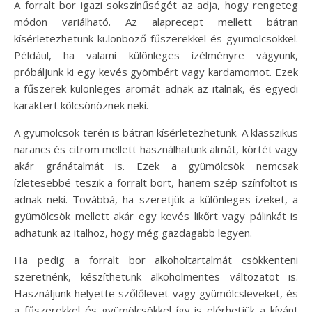
A forralt bor igazi sokszínűségét az adja, hogy rengeteg
módon variálható. Az alaprecept mellett bátran
kísérletezhetünk különböző fűszerekkel és gyümölcsökkel.
Például, ha valami különleges ízélményre vágyunk,
próbáljunk ki egy kevés gyömbért vagy kardamomot. Ezek
a fűszerek különleges aromát adnak az italnak, és egyedi
karaktert kölcsönöznek neki.
A gyümölcsök terén is bátran kísérletezhetünk. A klasszikus
narancs és citrom mellett használhatunk almát, körtét vagy
akár gránátalmát is. Ezek a gyümölcsök nemcsak
ízletesebbé teszik a forralt bort, hanem szép színfoltot is
adnak neki. Továbbá, ha szeretjük a különleges ízeket, a
gyümölcsök mellett akár egy kevés likőrt vagy pálinkát is
adhatunk az italhoz, hogy még gazdagabb legyen.
Ha pedig a forralt bor alkoholtartalmát csökkenteni
szeretnénk, készíthetünk alkoholmentes változatot is.
Használjunk helyette szőlőlevet vagy gyümölcsleveket, és
a fűszerekkel és gyümölcsökkel így is elérhetjük a kívánt