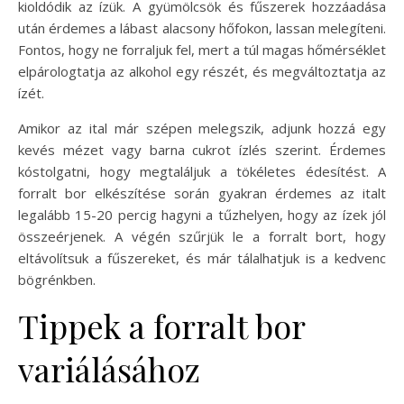
kioldódik az ízük. A gyümölcsök és fűszerek hozzáadása
után érdemes a lábast alacsony hőfokon, lassan melegíteni.
Fontos, hogy ne forraljuk fel, mert a túl magas hőmérséklet
elpárologtatja az alkohol egy részét, és megváltoztatja az
ízét.
Amikor az ital már szépen melegszik, adjunk hozzá egy
kevés mézet vagy barna cukrot ízlés szerint. Érdemes
kóstolgatni, hogy megtaláljuk a tökéletes édesítést. A
forralt bor elkészítése során gyakran érdemes az italt
legalább 15-20 percig hagyni a tűzhelyen, hogy az ízek jól
összeérjenek. A végén szűrjük le a forralt bort, hogy
eltávolítsuk a fűszereket, és már tálalhatjuk is a kedvenc
bögrénkben.
Tippek a forralt bor
variálásához