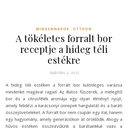
,
MINDENNAPOK
OTTHON
A tökéletes forralt bor
receptje a hideg téli
estékre
március 2, 2025
A hideg téli estéken a forralt bor különleges varázsa
mindenkit magával ragad. Az illatos fűszerek, a melegítő
bor és a citrusfélék aromája egy olyan élményt nyújt,
amely felidézi a karácsonyi ünnepek hangulatát és a baráti
összejöveteleket. A forralt bor nem csupán egy ital, hanem
egy hagyomány, amely generációkon át öröklődik. Ahogy a
hűvös estéken összegyűlünk a barátainkkal vagy a