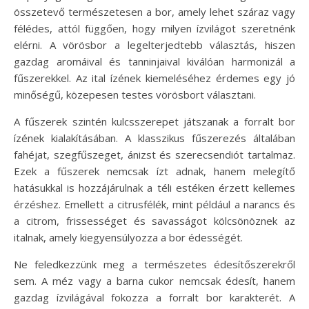
összetevő természetesen a bor, amely lehet száraz vagy
félédes, attól függően, hogy milyen ízvilágot szeretnénk
elérni. A vörösbor a legelterjedtebb választás, hiszen
gazdag aromáival és tanninjaival kiválóan harmonizál a
fűszerekkel. Az ital ízének kiemeléséhez érdemes egy jó
minőségű, közepesen testes vörösbort választani.
A fűszerek szintén kulcsszerepet játszanak a forralt bor
ízének kialakításában. A klasszikus fűszerezés általában
fahéjat, szegfűszeget, ánizst és szerecsendiót tartalmaz.
Ezek a fűszerek nemcsak ízt adnak, hanem melegítő
hatásukkal is hozzájárulnak a téli estéken érzett kellemes
érzéshez. Emellett a citrusfélék, mint például a narancs és
a citrom, frissességet és savasságot kölcsönöznek az
italnak, amely kiegyensúlyozza a bor édességét.
Ne feledkezzünk meg a természetes édesítőszerekről
sem. A méz vagy a barna cukor nemcsak édesít, hanem
gazdag ízvilágával fokozza a forralt bor karakterét. A