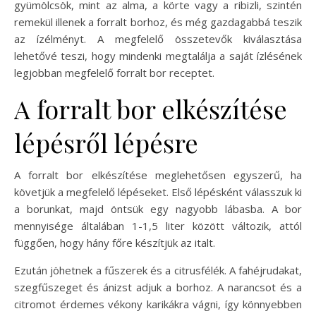
gyümölcsök, mint az alma, a körte vagy a ribizli, szintén
remekül illenek a forralt borhoz, és még gazdagabbá teszik
az ízélményt. A megfelelő összetevők kiválasztása
lehetővé teszi, hogy mindenki megtalálja a saját ízlésének
legjobban megfelelő forralt bor receptet.
A forralt bor elkészítése
lépésről lépésre
A forralt bor elkészítése meglehetősen egyszerű, ha
követjük a megfelelő lépéseket. Első lépésként válasszuk ki
a borunkat, majd öntsük egy nagyobb lábasba. A bor
mennyisége általában 1-1,5 liter között változik, attól
függően, hogy hány főre készítjük az italt.
Ezután jöhetnek a fűszerek és a citrusfélék. A fahéjrudakat,
szegfűszeget és ánizst adjuk a borhoz. A narancsot és a
citromot érdemes vékony karikákra vágni, így könnyebben