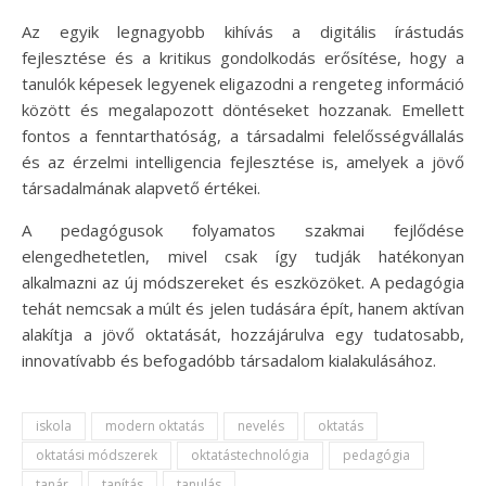
Az egyik legnagyobb kihívás a digitális írástudás
fejlesztése és a kritikus gondolkodás erősítése, hogy a
tanulók képesek legyenek eligazodni a rengeteg információ
között és megalapozott döntéseket hozzanak. Emellett
fontos a fenntarthatóság, a társadalmi felelősségvállalás
és az érzelmi intelligencia fejlesztése is, amelyek a jövő
társadalmának alapvető értékei.
A pedagógusok folyamatos szakmai fejlődése
elengedhetetlen, mivel csak így tudják hatékonyan
alkalmazni az új módszereket és eszközöket. A pedagógia
tehát nemcsak a múlt és jelen tudására épít, hanem aktívan
alakítja a jövő oktatását, hozzájárulva egy tudatosabb,
innovatívabb és befogadóbb társadalom kialakulásához.
iskola
modern oktatás
nevelés
oktatás
oktatási módszerek
oktatástechnológia
pedagógia
tanár
tanítás
tanulás