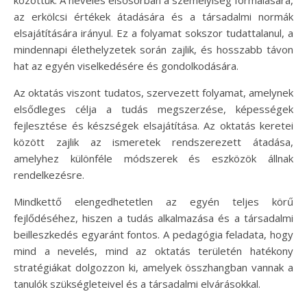
az erkölcsi értékek átadására és a társadalmi normák
elsajátítására irányul. Ez a folyamat sokszor tudattalanul, a
mindennapi élethelyzetek során zajlik, és hosszabb távon
hat az egyén viselkedésére és gondolkodására.
Az oktatás viszont tudatos, szervezett folyamat, amelynek
elsődleges célja a tudás megszerzése, képességek
fejlesztése és készségek elsajátítása. Az oktatás keretei
között zajlik az ismeretek rendszerezett átadása,
amelyhez különféle módszerek és eszközök állnak
rendelkezésre.
Mindkettő elengedhetetlen az egyén teljes körű
fejlődéséhez, hiszen a tudás alkalmazása és a társadalmi
beilleszkedés egyaránt fontos. A pedagógia feladata, hogy
mind a nevelés, mind az oktatás területén hatékony
stratégiákat dolgozzon ki, amelyek összhangban vannak a
tanulók szükségleteivel és a társadalmi elvárásokkal.