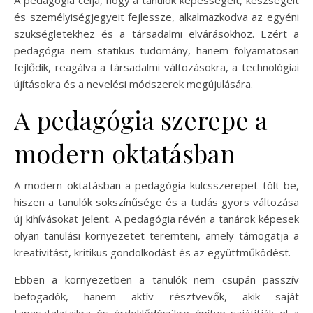
és személyiségjegyeit fejlessze, alkalmazkodva az egyéni
szükségletekhez és a társadalmi elvárásokhoz. Ezért a
pedagógia nem statikus tudomány, hanem folyamatosan
fejlődik, reagálva a társadalmi változásokra, a technológiai
újításokra és a nevelési módszerek megújulására.
A pedagógia szerepe a
modern oktatásban
A modern oktatásban a pedagógia kulcsszerepet tölt be,
hiszen a tanulók sokszínűsége és a tudás gyors változása
új kihívásokat jelent. A pedagógia révén a tanárok képesek
olyan tanulási környezetet teremteni, amely támogatja a
kreativitást, kritikus gondolkodást és az együttműködést.
Ebben a környezetben a tanulók nem csupán passzív
befogadók, hanem aktív résztvevők, akik saját
tapasztalataikra és érdeklődésükre építve sajátítják el a