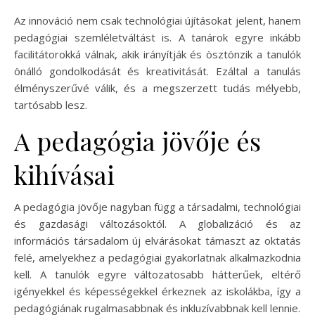
Az innováció nem csak technológiai újításokat jelent, hanem
pedagógiai szemléletváltást is. A tanárok egyre inkább
facilitátorokká válnak, akik irányítják és ösztönzik a tanulók
önálló gondolkodását és kreativitását. Ezáltal a tanulás
élményszerűvé válik, és a megszerzett tudás mélyebb,
tartósabb lesz.
A pedagógia jövője és
kihívásai
A pedagógia jövője nagyban függ a társadalmi, technológiai
és gazdasági változásoktól. A globalizáció és az
információs társadalom új elvárásokat támaszt az oktatás
felé, amelyekhez a pedagógiai gyakorlatnak alkalmazkodnia
kell. A tanulók egyre változatosabb hátterűek, eltérő
igényekkel és képességekkel érkeznek az iskolákba, így a
pedagógiának rugalmasabbnak és inkluzívabbnak kell lennie.