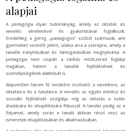
alapjai
A pedagógia olyan tudományág, amely az oktatás és
nevelés elméletével és gyakorlatával foglalkozik.
Eredetileg a görög „paidagogos” szóból származik, ami
gyermeket vezetőt jelent, utalva arra a szerepre, amely a
tanulók irányításában és támogatásában megnyilvánul. A
pedagógia nem csupán a tanítás módszereit foglalja
magában, hanem a tanulók fejlődésének és
személyiségének alakítását is.
Alapvetően három fő területre osztható: a nevelésre, az
oktatásra és a tanulásra. A nevelés az egyén erkölcsi és
szociális fejlődését szolgálja, míg az oktatás a tudás
átadására és elsajátítására fókuszál. A tanulás pedig az a
folyamat, amely során a tanuló aktívan részt vesz az
ismeretek elsajátításában és alkalmazásában.
A pedagógia célja, hogy a tanulók képességeit, készségeit