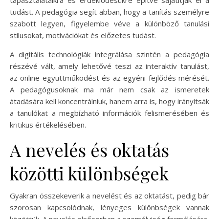
tudást. A pedagógia segít abban, hogy a tanítás személyre
szabott legyen, figyelembe véve a különböző tanulási
stílusokat, motivációkat és előzetes tudást.
A digitális technológiák integrálása szintén a pedagógia
részévé vált, amely lehetővé teszi az interaktív tanulást,
az online együttműködést és az egyéni fejlődés mérését.
A pedagógusoknak ma már nem csak az ismeretek
átadására kell koncentrálniuk, hanem arra is, hogy irányítsák
a tanulókat a megbízható információk felismerésében és
kritikus értékelésében.
A nevelés és oktatás
közötti különbségek
Gyakran összekeverik a nevelést és az oktatást, pedig bár
szorosan kapcsolódnak, lényeges különbségek vannak
közöttük. A nevelés elsősorban a személyiség formálására,