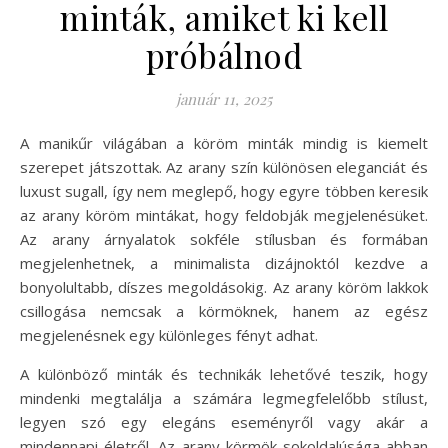
minták, amiket ki kell
próbálnod
január 11, 2025
A manikűr világában a köröm minták mindig is kiemelt
szerepet játszottak. Az arany szín különösen eleganciát és
luxust sugall, így nem meglepő, hogy egyre többen keresik
az arany köröm mintákat, hogy feldobják megjelenésüket.
Az arany árnyalatok sokféle stílusban és formában
megjelenhetnek, a minimalista dizájnoktól kezdve a
bonyolultabb, díszes megoldásokig. Az arany köröm lakkok
csillogása nemcsak a körmöknek, hanem az egész
megjelenésnek egy különleges fényt adhat.
A különböző minták és technikák lehetővé teszik, hogy
mindenki megtalálja a számára legmegfelelőbb stílust,
legyen szó egy elegáns eseményről vagy akár a
mindennapi életről. Az arany körmök sokoldalúsága abban