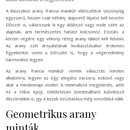
A klasszikus arany francia manikűr elkészítése viszonylag
egyszerű, hiszen csak néhány alapvető lépést kell követni.
Először is, válasszunk ki egy átlátszó vagy nude színt az
alapnak, ami természetes hatást kölcsönöz. Ezután, a
köröm végére egy vékony réteg arany lakkot kell felvinni.
Az arany szín árnyalatának kiválasztásakor érdemes
figyelembe venni a bőrszínt is, hogy a végeredmény
harmonikus legyen.
Az arany francia manikűr remek választás minden
alkalomra, legyen az egy elegáns vacsora, esküvő vagy
akár a mindennapi viselet. A minimalista megjelenés, amit
ez a stílus nyújt, tökéletesen kombinálható különböző
ékszerekkel is, így a kezek összhatása még vonzóbbá válik.
Geometrikus arany
minták