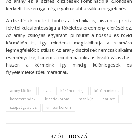
Az arany és a színes díszítések kombinációja különösen
kedvelt, hiszen így még izgalmasabbá válik a megjelenés.
A díszítések mellett fontos a technika is, hiszen a precíz
felvitel kulcsfontosságú a tökéletes eredmény eléréséhez.
Az arany csillogás egyaránt jól mutat a hosszú és rövid
körmökön is, így mindenki megtalálhatja a számára
legmegfelelőbb stílust. Az arany díszítések nemcsak alkalmi
eseményekre, hanem a mindennapokra is kiváló választás,
hiszen a körmeink így mindig különlegesek és
figyelemfelkeltőek maradnak.
arany köröm
divat
köröm design
köröm minták
körömtrendek
kreatív köröm
manikűr
nail art
szépségápolás
ünnepi köröm
SZÓLJ HOZZÁ