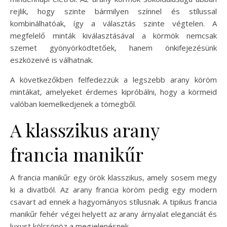
rejlik, hogy szinte bármilyen színnel és stílussal
kombinálhatóak, így a választás szinte végtelen. A
megfelelő minták kiválasztásával a körmök nemcsak
szemet gyönyörködtetőek, hanem önkifejezésünk
eszközeivé is válhatnak.
A következőkben felfedezzük a legszebb arany köröm
mintákat, amelyeket érdemes kipróbálni, hogy a körmeid
valóban kiemelkedjenek a tömegből.
A klasszikus arany
francia manikűr
A francia manikűr egy örök klasszikus, amely sosem megy
ki a divatból. Az arany francia köröm pedig egy modern
csavart ad ennek a hagyományos stílusnak. A tipikus francia
manikűr fehér végei helyett az arany árnyalat eleganciát és
luxust kölcsönöz a megjelenésnek.