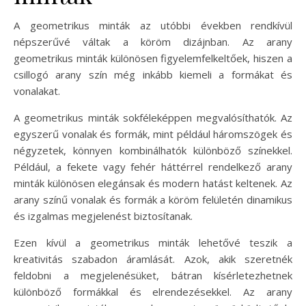
A geometrikus minták az utóbbi években rendkívül
népszerűvé váltak a köröm dizájnban. Az arany
geometrikus minták különösen figyelemfelkeltőek, hiszen a
csillogó arany szín még inkább kiemeli a formákat és
vonalakat.
A geometrikus minták sokféleképpen megvalósíthatók. Az
egyszerű vonalak és formák, mint például háromszögek és
négyzetek, könnyen kombinálhatók különböző színekkel.
Például, a fekete vagy fehér háttérrel rendelkező arany
minták különösen elegánsak és modern hatást keltenek. Az
arany színű vonalak és formák a köröm felületén dinamikus
és izgalmas megjelenést biztosítanak.
Ezen kívül a geometrikus minták lehetővé teszik a
kreativitás szabadon áramlását. Azok, akik szeretnék
feldobni a megjelenésüket, bátran kísérletezhetnek
különböző formákkal és elrendezésekkel. Az arany