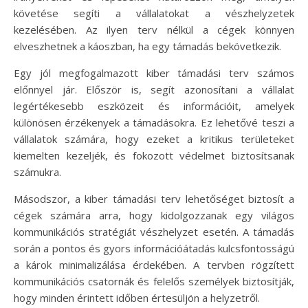
követése segíti a vállalatokat a vészhelyzetek
kezelésében. Az ilyen terv nélkül a cégek könnyen
elveszhetnek a káoszban, ha egy támadás bekövetkezik.
Egy jól megfogalmazott kiber támadási terv számos
előnnyel jár. Először is, segít azonosítani a vállalat
legértékesebb eszközeit és információit, amelyek
különösen érzékenyek a támadásokra. Ez lehetővé teszi a
vállalatok számára, hogy ezeket a kritikus területeket
kiemelten kezeljék, és fokozott védelmet biztosítsanak
számukra.
Másodszor, a kiber támadási terv lehetőséget biztosít a
cégek számára arra, hogy kidolgozzanak egy világos
kommunikációs stratégiát vészhelyzet esetén. A támadás
során a pontos és gyors információátadás kulcsfontosságú
a károk minimalizálása érdekében. A tervben rögzített
kommunikációs csatornák és felelős személyek biztosítják,
hogy minden érintett időben értesüljön a helyzetről.