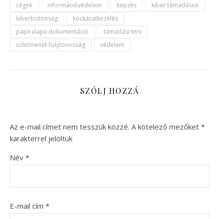
cégek
információvédelem
képzés
kiber támadások
kiberbiztonság
kockázatkezelés
papíralapú dokumentáció
támadási terv
üzletmenet-folytonosság
védelem
SZÓLJ HOZZÁ
Az e-mail címet nem tesszük közzé.
A kötelező mezőket
*
karakterrel jelöltük
Név
*
E-mail cím
*