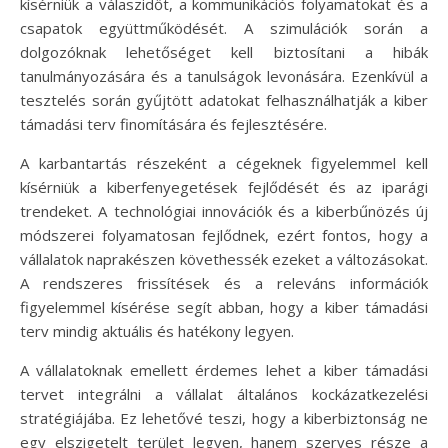
kísérniük a válaszidőt, a kommunikációs folyamatokat és a
csapatok együttműködését. A szimulációk során a
dolgozóknak lehetőséget kell biztosítani a hibák
tanulmányozására és a tanulságok levonására. Ezenkívül a
tesztelés során gyűjtött adatokat felhasználhatják a kiber
támadási terv finomítására és fejlesztésére.
A karbantartás részeként a cégeknek figyelemmel kell
kísérniük a kiberfenyegetések fejlődését és az iparági
trendeket. A technológiai innovációk és a kiberbűnözés új
módszerei folyamatosan fejlődnek, ezért fontos, hogy a
vállalatok naprakészen követhessék ezeket a változásokat.
A rendszeres frissítések és a releváns információk
figyelemmel kísérése segít abban, hogy a kiber támadási
terv mindig aktuális és hatékony legyen.
A vállalatoknak emellett érdemes lehet a kiber támadási
tervet integrálni a vállalat általános kockázatkezelési
stratégiájába. Ez lehetővé teszi, hogy a kiberbiztonság ne
egy elszigetelt terület legyen, hanem szerves része a