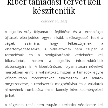
kiber támadási tervet kell
készíteniük
október 26, 2025
A digitális világ folyamatos fejlődése és a technológiai
újítások elterjedése egyre inkább szükségessé teszi a
cégek számára, hogy felkészüljenek a
kiberfenyegetésekre. A vállalatoknak nem csupán a
termelésük és a szolgáltatásaik védelmére kell
fókuszálniuk, hanem a digitális infrastruktúrájuk
biztonságára is. A kiberbűnözés folyamatosan növekvő
mértékben érinti a vállalatokat, hiszen a támadók egyre
kifinomultabb módszereket alkalmaznak. Az adatok
megszerzése, a rendszerek megbénítása és a vállalatok
hírnevének rombolása mind komoly következményekkel
járhat.
A cégeknek tehát nem csupán a technikai védelemre kell