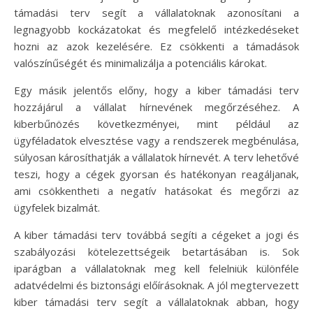
támadási terv segít a vállalatoknak azonosítani a
legnagyobb kockázatokat és megfelelő intézkedéseket
hozni az azok kezelésére. Ez csökkenti a támadások
valószínűségét és minimalizálja a potenciális károkat.
Egy másik jelentős előny, hogy a kiber támadási terv
hozzájárul a vállalat hírnevének megőrzéséhez. A
kiberbűnözés következményei, mint például az
ügyféladatok elvesztése vagy a rendszerek megbénulása,
súlyosan károsíthatják a vállalatok hírnevét. A terv lehetővé
teszi, hogy a cégek gyorsan és hatékonyan reagáljanak,
ami csökkentheti a negatív hatásokat és megőrzi az
ügyfelek bizalmát.
A kiber támadási terv továbbá segíti a cégeket a jogi és
szabályozási kötelezettségeik betartásában is. Sok
iparágban a vállalatoknak meg kell felelniük különféle
adatvédelmi és biztonsági előírásoknak. A jól megtervezett
kiber támadási terv segít a vállalatoknak abban, hogy