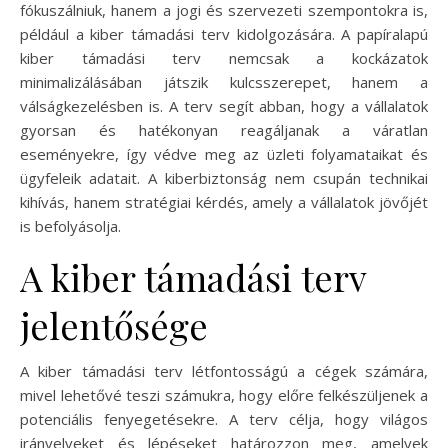
fókuszálniuk, hanem a jogi és szervezeti szempontokra is,
például a kiber támadási terv kidolgozására. A papíralapú
kiber támadási terv nemcsak a kockázatok
minimalizálásában játszik kulcsszerepet, hanem a
válságkezelésben is. A terv segít abban, hogy a vállalatok
gyorsan és hatékonyan reagáljanak a váratlan
eseményekre, így védve meg az üzleti folyamataikat és
ügyfeleik adatait. A kiberbiztonság nem csupán technikai
kihívás, hanem stratégiai kérdés, amely a vállalatok jövőjét
is befolyásolja.
A kiber támadási terv
jelentősége
A kiber támadási terv létfontosságú a cégek számára,
mivel lehetővé teszi számukra, hogy előre felkészüljenek a
potenciális fenyegetésekre. A terv célja, hogy világos
irányelveket és lépéseket határozzon meg, amelyek