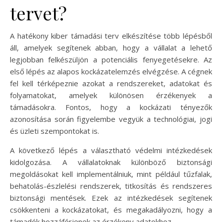
tervet?
A hatékony kiber támadási terv elkészítése több lépésből
áll, amelyek segítenek abban, hogy a vállalat a lehető
legjobban felkészüljön a potenciális fenyegetésekre. Az
első lépés az alapos kockázatelemzés elvégzése. A cégnek
fel kell térképeznie azokat a rendszereket, adatokat és
folyamatokat, amelyek különösen érzékenyek a
támadásokra. Fontos, hogy a kockázati tényezők
azonosítása során figyelembe vegyük a technológiai, jogi
és üzleti szempontokat is.
A következő lépés a választható védelmi intézkedések
kidolgozása. A vállalatoknak különböző biztonsági
megoldásokat kell implementálniuk, mint például tűzfalak,
behatolás-észlelési rendszerek, titkosítás és rendszeres
biztonsági mentések. Ezek az intézkedések segítenek
csökkenteni a kockázatokat, és megakadályozni, hogy a
támadók hozzáférjenek az érzékeny adatokhoz.